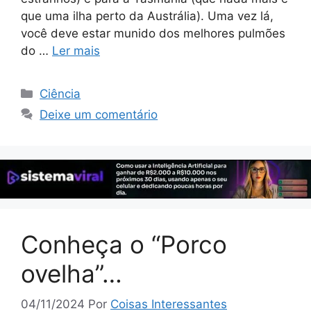
que uma ilha perto da Austrália). Uma vez lá,
você deve estar munido dos melhores pulmões
do …
Ler mais
Categorias
Ciência
Deixe um comentário
Conheça o “Porco
ovelha”…
04/11/2024
Por
Coisas Interessantes