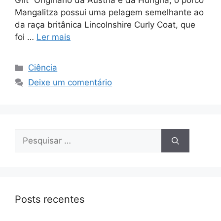
Gilt” Originário da Áustria e da Hungria, o porco
Mangalitza possui uma pelagem semelhante ao
da raça britânica Lincolnshire Curly Coat, que
foi …
Ler mais
Categorias
Ciência
Deixe um comentário
Pesquisar
por:
Posts recentes