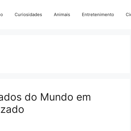
io
Curiosidades
Animais
Entretenimento
Ci
itados do Mundo em
izado