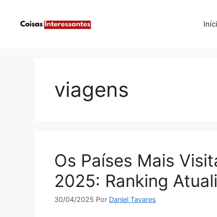
Pular
para
Iníc
o
conteúdo
viagens
Os Países Mais Vis
2025: Ranking Atual
30/04/2025
Por
Daniel Tavares