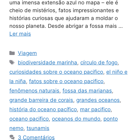
uma imensa extensão azul no mapa – ele é
cheio de mistérios, fatos impressionantes e
histórias curiosas que ajudaram a moldar o
nosso planeta. Desde abrigar a fossa mais …
Ler mais
Categorias
Viagem
Tags
biodiversidade marinha
,
círculo de fogo
,
curiosidades sobre o oceano pacifico
,
el niño e
la niña
,
fatos sobre o oceano pacifico
,
fenômenos naturais
,
fossa das marianas
,
grande barreira de corais
,
grandes oceanos
,
história do oceano pacífico
,
mar pacifico
,
oceano pacifico
,
oceanos do mundo
,
ponto
nemo
,
tsunamis
3 Comentários