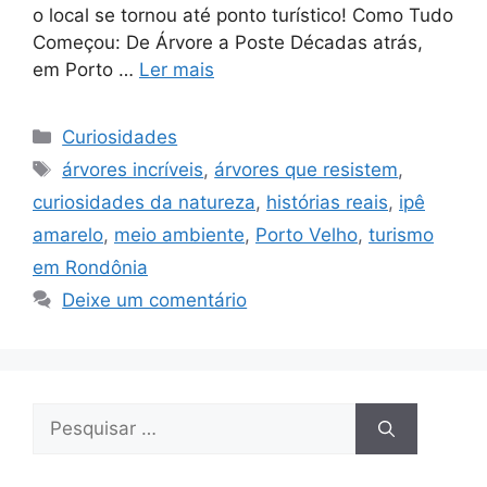
o local se tornou até ponto turístico! Como Tudo
Começou: De Árvore a Poste Décadas atrás,
em Porto …
Ler mais
Categorias
Curiosidades
Tags
árvores incríveis
,
árvores que resistem
,
curiosidades da natureza
,
histórias reais
,
ipê
amarelo
,
meio ambiente
,
Porto Velho
,
turismo
em Rondônia
Deixe um comentário
Pesquisar
por: