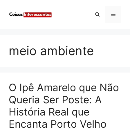
Pular
para
Menu
o
conteúdo
meio ambiente
O Ipê Amarelo que Não
Queria Ser Poste: A
História Real que
Encanta Porto Velho