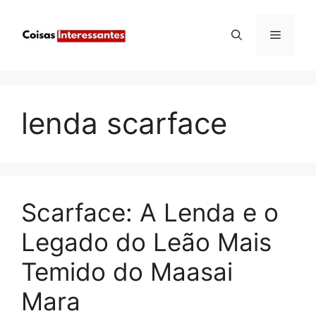
Pular
para
Menu
o
conteúdo
lenda scarface
Scarface: A Lenda e o
Legado do Leão Mais
Temido do Maasai
Mara