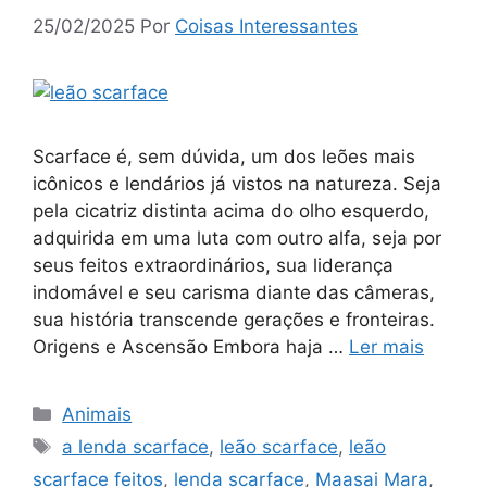
25/02/2025
Por
Coisas Interessantes
Scarface é, sem dúvida, um dos leões mais
icônicos e lendários já vistos na natureza. Seja
pela cicatriz distinta acima do olho esquerdo,
adquirida em uma luta com outro alfa, seja por
seus feitos extraordinários, sua liderança
indomável e seu carisma diante das câmeras,
sua história transcende gerações e fronteiras.
Origens e Ascensão Embora haja …
Ler mais
Categorias
Animais
Tags
a lenda scarface
,
leão scarface
,
leão
scarface feitos
,
lenda scarface
,
Maasai Mara
,