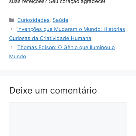
suas refeições? Seu coração agradece!
Categorias
Curiosidades
,
Saúde
Invenções que Mudaram o Mundo: Histórias
Curiosas da Criatividade Humana
Thomas Edison: O Gênio que Iluminou o
Mundo
Deixe um comentário
Comentário