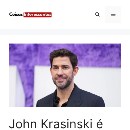
Pular
para
Menu
o
conteúdo
John Krasinski é