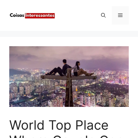
Pular
para
Menu
o
conteúdo
World Top Place