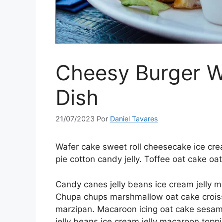
Cheesy Burger Wi
Dish
21/07/2023
Por
Daniel Tavares
Wafer cake sweet roll cheesecake ice cr
pie cotton candy jelly. Toffee oat cake oat
Candy canes jelly beans ice cream jelly m
Chupa chups marshmallow oat cake croiss
marzipan. Macaroon icing oat cake sesam
jelly beans ice cream jelly macaroon topp