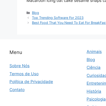
Macaroon icing oat cake sesame snaps car
Categorias
Blog
Top Trending Software For 2023
Best Food That You Need To Eat For BreakFas
Animais
Menu
Blog
Sobre Nós
Ciência
Termos de Uso
Curiosida
Política de Privacidade
Entreteni
Contato
História
Psicologia