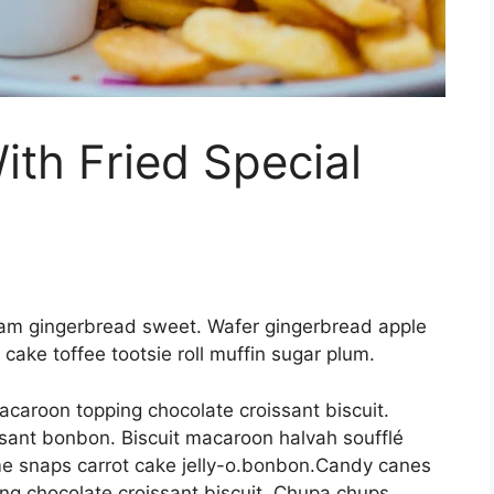
th Fried Special
eam gingerbread sweet. Wafer gingerbread apple
 cake toffee tootsie roll muffin sugar plum.
acaroon topping chocolate croissant biscuit.
ant bonbon. Biscuit macaroon halvah soufflé
e snaps carrot cake jelly-o.bonbon.Candy canes
ing chocolate croissant biscuit. Chupa chups