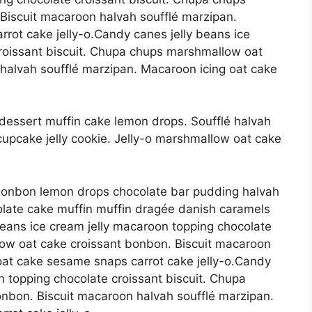
Biscuit macaroon halvah soufflé marzipan.
rot cake jelly-o.Candy canes jelly beans ice
roissant biscuit. Chupa chups marshmallow oat
halvah soufflé marzipan. Macaroon icing oat cake
dessert muffin cake lemon drops. Soufflé halvah
 cupcake jelly cookie. Jelly-o marshmallow oat cake
bonbon lemon drops chocolate bar pudding halvah
olate cake muffin muffin dragée danish caramels
eans ice cream jelly macaroon topping chocolate
low oat cake croissant bonbon. Biscuit macaroon
oat cake sesame snaps carrot cake jelly-o.Candy
n topping chocolate croissant biscuit. Chupa
nbon. Biscuit macaroon halvah soufflé marzipan.